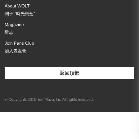
About WOLT
關于 “時光寶盒”
Magazine
雜志
Join Fans Club
加入表友會
返回頂部
[email-subscribers-form id="3"]
© Copyrights 2015 TemPlaza, Inc. All rights reserved.