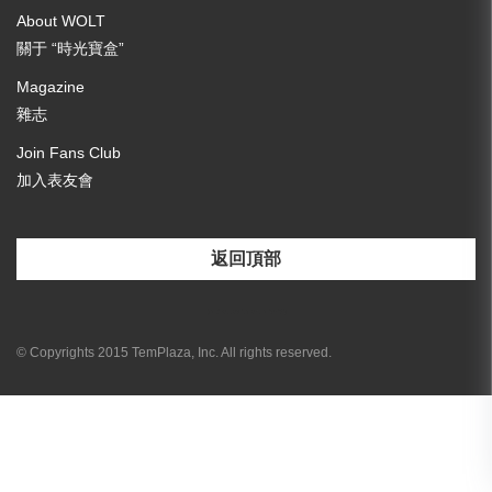
About WOLT
關于 “時光寶盒”
Magazine
雜志
Join Fans Club
加入表友會
返回頂部
[email-subscribers-form id="3"]
© Copyrights 2015 TemPlaza, Inc. All rights reserved.