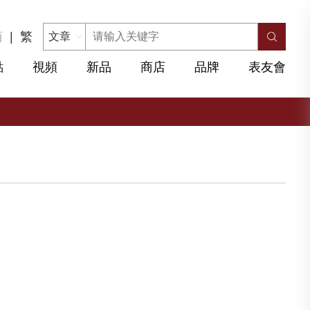
简
|
繁
點
視頻
新品
商店
品牌
表友會