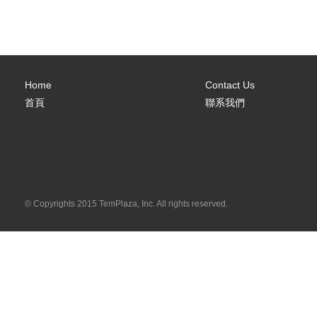
Home
Contact Us
首頁
聯系我們
© Copyrights 2015 TemPlaza, Inc. All rights reserved.