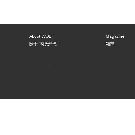
About WOLT
Magazine
關于 “時光寶盒”
雜志
[email-subscribers-form id="3"]