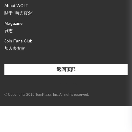
About WOLT
關于 “時光寶盒”
Magazine
雜志
Join Fans Club
加入表友會
返回頂部
[email-subscribers-form id="3"]
© Copyrights 2015 TemPlaza, Inc. All rights reserved.