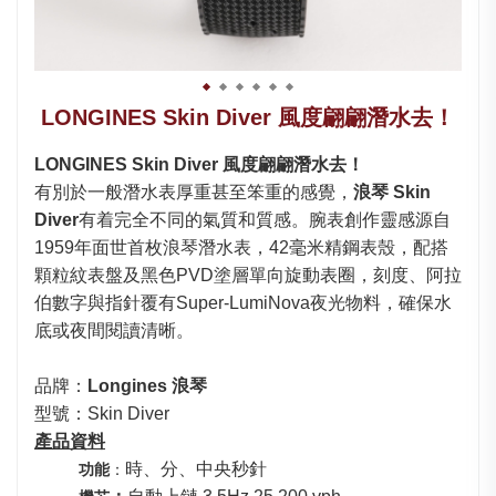
LONGINES Skin Diver 風度翩翩潛水去！
LONGINES Skin Diver
風度翩翩潛水去！
有別於一般潛水表厚重甚至笨重的感覺，
浪琴 Skin
Diver
有着完全不同的氣質和質感。腕表創作靈感源自
1959年面世首枚浪琴潛水表，42毫米精鋼表殼，配搭
顆粒紋表盤及黑色PVD塗層單向旋動表圈，刻度、阿拉
伯數字與指針覆有Super-LumiNova夜光物料，確保水
底或夜間閱讀清晰。
品牌：
Longines 浪琴
型號：Skin Diver
產品資
料
時、分、中央秒針
功能
：