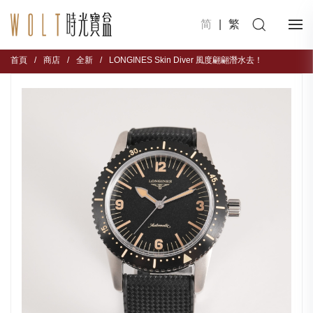
简
|
繁
首頁
/
商店
/
全新
/
LONGINES Skin Diver 風度翩翩潛水去！