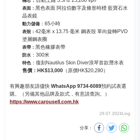
：
自動上鏈 3.5Hz 25,200 vph
機芯
黑色表面 阿拉伯數字及條形時標 藍寶石水
表面：
晶表鏡
：65小時
動力儲備
42毫米 x 13.75 毫米 鋼表殼 單向旋轉PVD
表殼：
塗層鋼表圈
黑色橡膠表帶
表帶：
：300米
防水
：復刻Nautilus Skin Diver浪琴首款潛水表
特色
售價：HK$13,000
（原價HK$20,280）
有興趣朋友請儘快
WhatsApp 9734-6089
預約試表選
購。（另備其他品牌及款式，有意請查詢。）
https://www.carousell.com.hk
29.07.2024
Ling
分享：