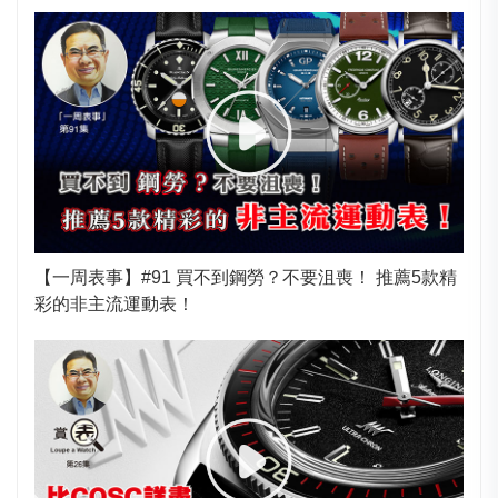
【一周表事】#91 買不到鋼勞？不要沮喪！ 推薦5款精
彩的非主流運動表！