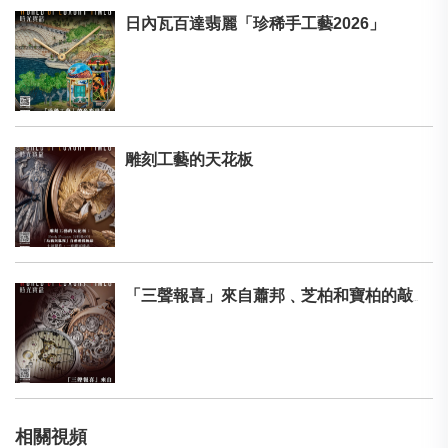
日內瓦百達翡麗「珍稀手工藝2026」
雕刻工藝的天花板
「三聲報喜」來自蕭邦﹑芝柏和寶柏的敲擊報時盛宴
相關視頻