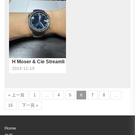
H Moser & Cie Streamliner Flyback Chronograph
2024-12-19
« 上一頁
1
…
4
5
6
7
8
…
15
下一頁 »
Home