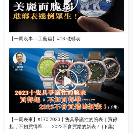
【一周表事 – 工藝篇】#13 琺瑯表
【一周表事】#170 2023十隻具爭議性的腕表｜買得
起，不如買得準……2023不會買錯的新表！ (下集)