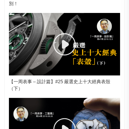
別！
【一周表事 – 設計篇】#25 嚴選史上十大經典表殼
（下）