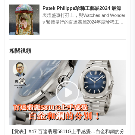
Patek Philippe珍稀工藝展2024 最漂亮的鐘錶都給展出了！
表壇盛事打孖上，與Watches and Wonder
s 緊接舉行的百達翡麗2024年度珍稀工藝
展，…
相關視頻
【賞表】#47 百達翡麗5811G上手感覺…白金和鋼的分