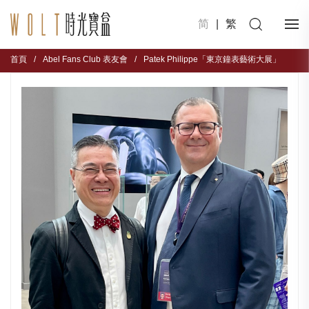
简
|
繁
首頁
/
Abel Fans Club 表友會
/
Patek Philippe「東京鐘表藝術大展」