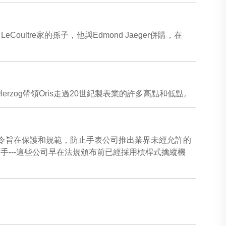
ine LeCoultre家的孫子，他與Edmond Jaeger併購，在
971年Herzog帶領Oris走過20世紀製表業的許多高點和低點。
特的法令旨在保護和規範，防止手表公司推出業界未經允許的
對手---這些公司早在法規頒布前已經採用槓桿式擒縱機