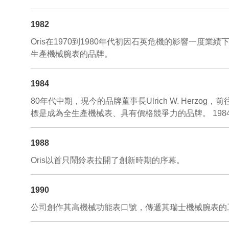
1982
Oris在1970到1980年代初因石英危機的影響一度業績下滑
生產機械腕表的品牌。
1984
80年代中期，現今的品牌董事長Ulrich W. He
標是成為全生產機械表、具有價格競爭力的品牌。 198
1988
Oris以首只鬧鈴表拉開了創新時期的序幕。
1990
公司創作其高機械功能表口號，傳遞其瑞士機械腕表的工藝與