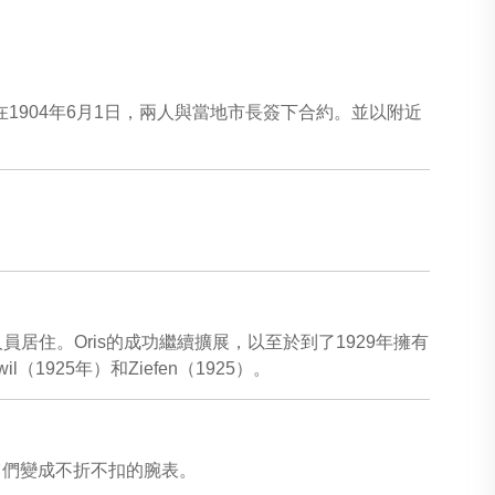
CO表廠，並在1904年6月1日，兩人與當地市長簽下合約。並以附近
人員居住。Oris的成功繼續擴展，以至於到了1929年擁有
il（1925年）和Ziefen（1925）。
將它們變成不折不扣的腕表。