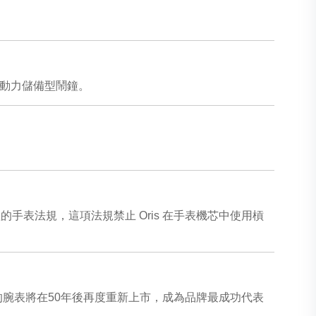
天動力儲備型鬧鐘。
不合理的手表法規，這項法規禁止 Oris 在手表機芯中使用槓
的腕表將在50年後再度重新上市，成為品牌最成功代表