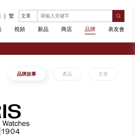
简
|
繁
點
視頻
新品
商店
品牌
表友會
品牌故事
產品
文章