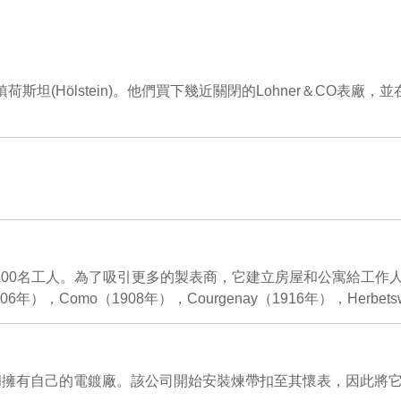
an創立於瑞士小鎮荷斯坦(Hölstein)。他們買下幾近關閉的Lohner＆
擁有超過300名工人。為了吸引更多的製表商，它建立房屋和公寓給工作
06年），Como（1908年），Courgenay（1916年），Herbetsw
betswil擁有自己的電鍍廠。該公司開始安裝煉帶扣至其懷表，因此