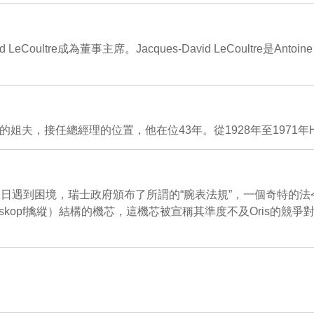
d LeCoultre成為董事主席。Jacques-David LeCoultre是Anto
g，Christian的姐夫，接任總經理的位置，他在位43年。從1928年至1
年3月12日遇到困境，瑞士政府頒布了所謂的“腕表法規”，一個奇
skopf擒縱）結構的機芯，這機芯被宣稱其準度不及Oris的競爭