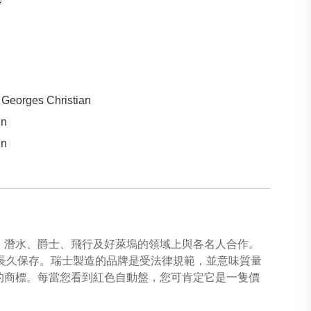
 Georges Christian
in
in
F1、潛水、爵士、飛行及好萊塢的領域上與各名人合作。
能長久保存。瑞士製造的品牌是受法律規範，並意味質量
s的商標。每當您看到紅色自動盤，您可肯定它是一隻價