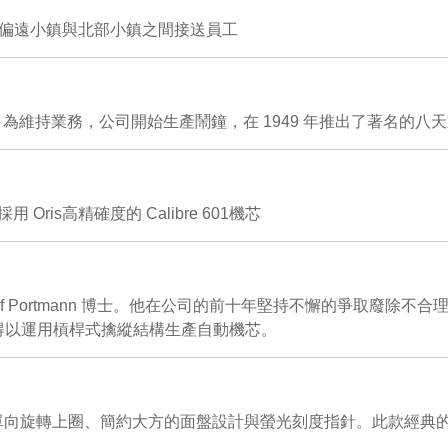
l 等偏遠小鎮與北部小鎮之間接送員工
右。為維持業務，公司開始生產鬧鐘，在 1949 年推出了著名的八
ris高精確度的 Calibre 601機芯
師，Rolf Portmann 博士。他在公司的前十年堅持不懈的爭取廢除
s 得以運用槓桿式擒縱結構生產自動機芯。
配有單向旋轉上圈、簡約大方的面盤設計與螢光刻度指針。此款經典