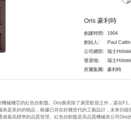
Oris 豪利時
創建時間:
1904
創始人:
Paul Cattin
公司總部:
瑞士Hölste
發源地:
瑞士Hölste
所屬集團:
豪利時
高精密機械機芯的紅色自動盤。Oris腕表除了廣受歡迎之外，還在
。機械表是美好的物品，根據已存在好幾世代的工藝設計，未來仍
中通過最高標準的品質管理。紅色自動盤是高品質機械表公司Ori