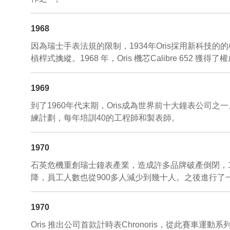
1968
因為瑞士手表法規的限制，1934年Oris採用新科技的的權
槓桿式擒縱。1968 年，Oris 機芯Calibre 652 獲得了權威機關
1969
到了1960年代末期，Oris成為世界前十大鐘表公司之
練計劃，每年培訓40的工程師和製表師。
1970
石英危機重創瑞士鐘表產業，造成許多品牌破產倒閉，1970
降，員工人數也從900多人減少到幾十人。之後進行了一場管
1970
Oris 推出公司首款計時表Chronoris，從此賽車運動系列