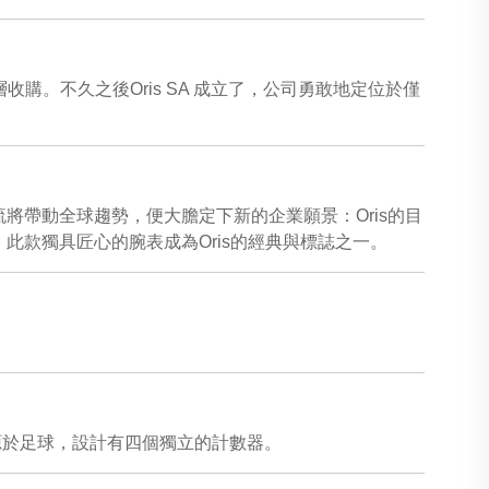
場管理層收購。不久之後Oris SA 成立了，公司勇敢地定位於僅
潮流將帶動全球趨勢，便大膽定下新的企業願景：Oris的目
此款獨具匠心的腕表成為Oris的經典與標誌之一。
靈感源於足球，設計有四個獨立的計數器。