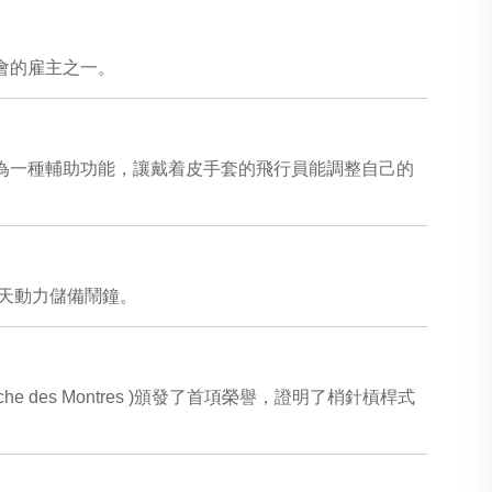
會的雇主之一。
是為一種輔助功能，讓戴着皮手套的飛行員能調整自己的
八天動力儲備鬧鐘。
Marche des Montres )頒發了首項榮譽，證明了梢針槓桿式