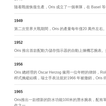
隨着戰後恢復生產，Oris 成立了一個車隊，在 Base
1949
第二次世界大戰期間，Oris 的產量每年僅20 萬件左
1952
Oris 推出首款配動力儲存指示器的自動上煉機芯腕表。採用 O
1956
Oris 總經理的 Oscar Herzog 僱用一位年輕的律
桿式擒縱結構，瑞士手表法規於1966 年被撤銷，Ori
1965
Oris推出一款標新的防水功能100米的潛水腕表，
作之一。