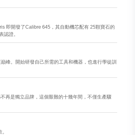
即開發了Calibre 645，其自動機芯配有 25顆寶石的
天文台表認證。
公司發展巔峰。開始研發自己所需的工具和機器，也進行學徒訓
。Oris不再是獨立品牌，這個艱難的十幾年間，不僅生產驟
。
款。