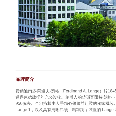
品牌簡介
費爾迪南多‧阿道夫‧朗格（Ferdinand A. La
遭遇東德政權的充公沒收。創辦人的曾孫瓦爾特‧朗格（Wa
950腕表。全部搭載由人手精心修飾並組裝的獨家機芯
Lange 1，以及具有清晰易讀、精準跳字裝置的 Lange