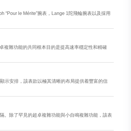
our le Mérite”腕表，Lange 1陀飛輪腕表以及採用
兩種超卓複雜功能的共同根本目的是提高速率穩定性和精確
的日曆顯示安排，該表款以極其清晰的布局提供着豐富的信
間隔。除了罕見的超卓複雜功能與小自鳴複雜功能，該表