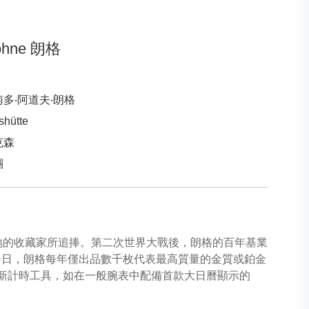
Söhne 朗格
多‧阿道夫‧朗格
hütte
克森
團
受世界各地的收藏家所追捧。第二次世界大戰後，朗格的百年基業
時至今日，朗格每年僅出品數千枚代表最高質量的金質或鉑金
創新計時工具，如在一般腕表中配備首款大日曆顯示的