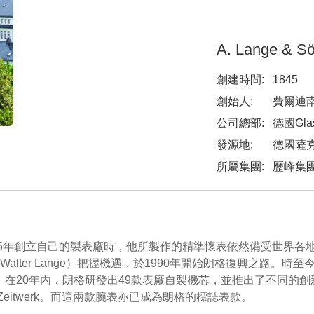
A. Lange & 
創建時間:
1845
創始人:
費爾迪南
公司總部:
德國Glas
發源地:
德國薩
所屬集團:
歷峰集
nge）於1845年創立自己的製表廠時，他所製作的精準懷表依然備
lter Lange）把握機遇，於1990年開始朗格復興之路。
。在20年內，朗格研發出49款表廠自製機芯，並推出了不同的
 Zeitwerk。而這兩款腕表亦已成為朗格的標誌表款。