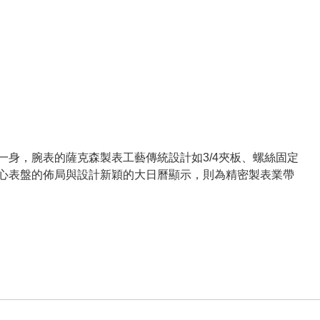
身，腕表的薩克森製表工藝傳統設計如3/4夾板、螺絲固定
心表盤的佈局與設計新穎的大日曆顯示，則為精密製表業帶