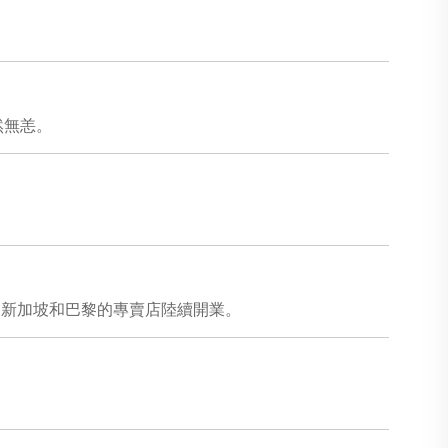
然無恙。
，新加坡和巴黎的專賣店陸續開業。