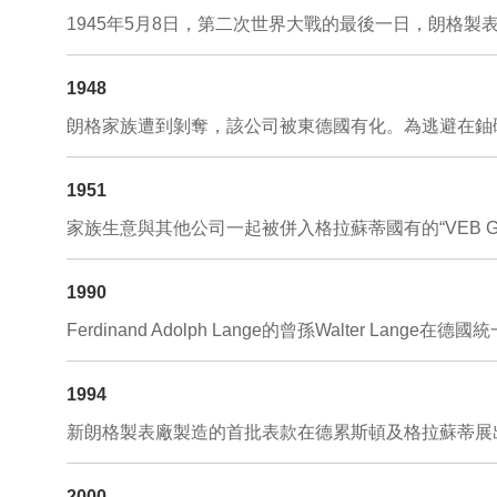
1945年5月8日，第二次世界大戰的最後一日，朗格製
1948
朗格家族遭到剝奪，該公司被東德國有化。為逃避在鈾礦強制
1951
家族生意與其他公司一起被併入格拉蘇蒂國有的“VEB Glashü
1990
Ferdinand Adolph Lange的曾孫Walter 
1994
新朗格製表廠製造的首批表款在德累斯頓及格拉蘇蒂展出。L
2000