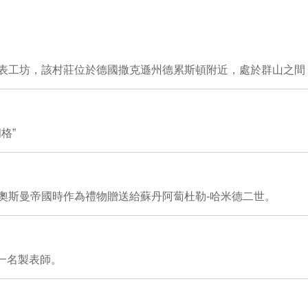
立了精密腕表製表工坊，該村莊位於德國撒克遜州德累斯頓附近，處於群山
格”
奧斯曼帝國時作為禮物贈送給蘇丹阿蔔杜勒-哈米德二世。
為一名製表師。