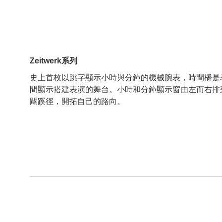
Zeitwerk系列
史上首枚以跳字顯示小時與分鐘的機械腕表，時間橋是
間顯示搭建表演的舞台。小時和分鐘顯示窗由左而右排
闢蹊徑，開拓自己的路向。