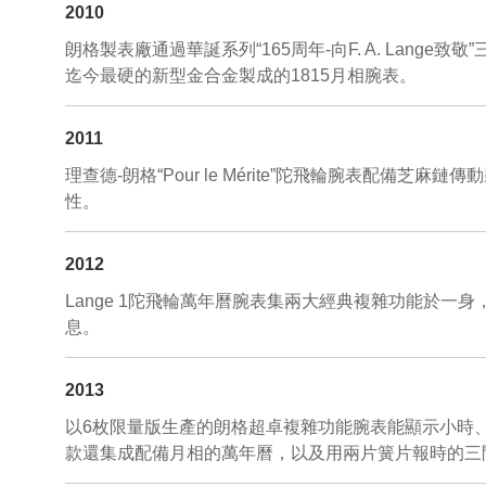
2010
朗格製表廠通過華誕系列“165周年-向F. A. Lange致敬”
迄今最硬的新型金合金製成的1815月相腕表。
2011
理查德-朗格“Pour le Mérite”陀飛輪腕表
性。
2012
Lange 1陀飛輪萬年曆腕表集兩大經典複雜功能於一
息。
2013
以6枚限量版生產的朗格超卓複雜功能腕表能顯示小時
款還集成配備月相的萬年曆，以及用兩片簧片報時的三