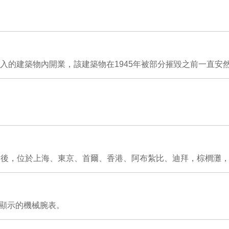
遷入的建築物內開業，該建築物在1945年被部分摧毀之前一直安
自此之後，位於上海、東京、首爾、香港、阿布紮比、迪拜，棕櫚灘
數字顯示的機械腕表。