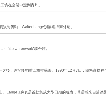
表工坊在空襲中遭到轟炸。
勞動，Walter Lange別無選擇而外逃。
tte Uhrenwerk”聯合體。
Lange在德國統一之後，終於能夠重回格拉蘇蒂。1990年12月7日，朗格
ange 1腕表是首款集成大型日期的腕表，其靈感來自於德累斯頓