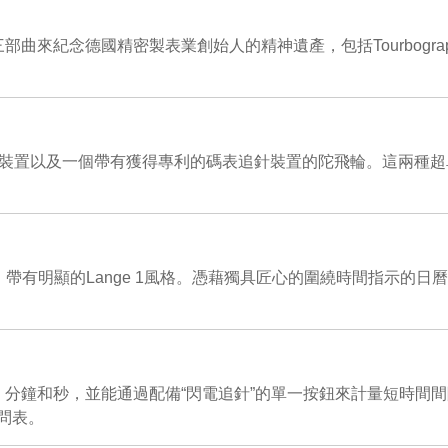
三部曲來紀念德國精密製表業創始人的精神遺產，包括Tourbograph “P
配備芝麻鏈傳動裝置以及一個帶有獲得專利的碼表追針裝置的陀飛輪。這
身，帶有明顯的Lange 1風格。憑藉獨具匠心的圍繞時間指示
、分鐘和秒，並能通過配備“閃電追針”的單一按鈕來計量短時間
問表。