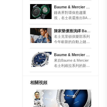
石英腕表豐富了名士…
Baume & Mercier 用回收物料 造高級腕表
鐘表界對環保愈趨重
視，名士表還推出BAU
ME奔系列腕表，與公
益組織Waste Free Oce
陳家樂優雅演繹 Baume & Mercier最新表款
ans…
名士克里頓俱樂部系列
今年嶄新的自動上鏈時
計，為充實精采的現代
生活而打造，腕表優雅
Baume & Mercier 腕間夏日浪潮！
地演繹運動風格。名
來自Baume & Mercier
士…
名士利維拉系列的新作
Riviera Baumatic日曆
自…
相關視頻