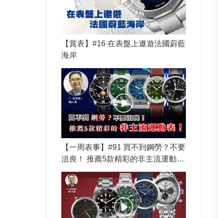
【賞表】#16 在表盤上遨遊法國蔚藍
海岸
【一周表事】#91 買不到鋼勞？不要
沮喪！ 推薦5款精彩的非主流運動
表！