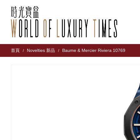
首頁
Novelties 新品
Baume & Mercier Riviera 10769
/
/