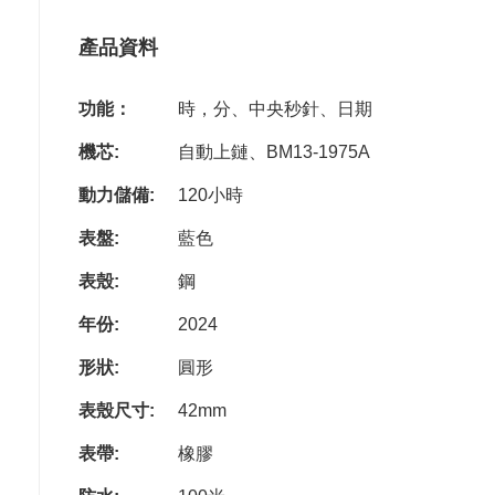
產品資料
功能：
時，分、中央秒針、日期
機芯:
自動上鏈、BM13-1975A
動力儲備:
120小時
表盤:
藍色
表殼:
鋼
年份:
2024
形狀:
圓形
表殼尺寸:
42mm
表帶:
橡膠