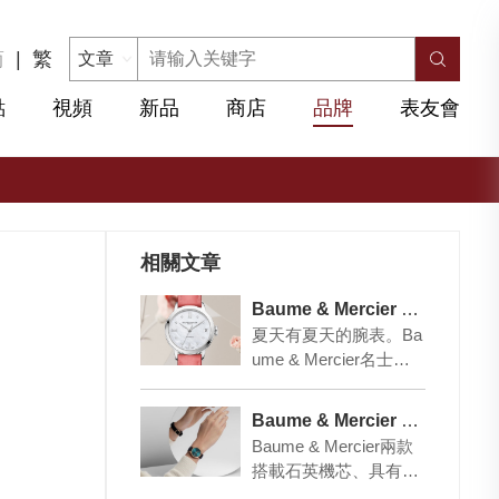
简
|
繁
點
視頻
新品
商店
品牌
表友會
相關文章
Baume & Mercier 玩轉色彩
夏天有夏天的腕表。Ba
ume & Mercier名士推
出新款Classima克萊斯
麥女士腕表…
Baume & Mercier 全新BAUME奔系列腕表
Baume & Mercier兩款
搭載石英機芯、具有小
秒針和日期顯示功能的