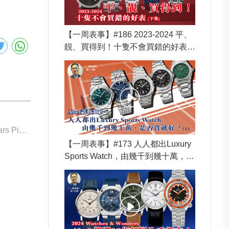
【一周表事】#186 2023-2024 平、
靚、買得到！十隻不會買錯的好表
(下集)
下一個: Audemars Piguet 67630BA.GG.1312BA.01
【一周表事】#173 人人都出Luxury
Sports Watch，由幾千到幾十萬，是
否貴就好？Abel話你知！ (Part 1)