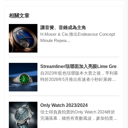
相關文章
讓音簧、音錘成為主角
H.Moser & Cie.推出Endeavour Concept
Minute Repea…
Streamliner琺瑯面加入亮眼Lime Green色！
自2023年藍色琺瑯版本大賣之後，亨利慕
時於2026年5月推出疾速者小秒針萊姆綠
琺瑯腕錶專賣店限定版…
Only Watch 2023/2024
佳士得負責拍賣的Only Watch 2024終於
完滿落幕，雖然有查數風波，參加拍賣鐘
表由63隻變了…