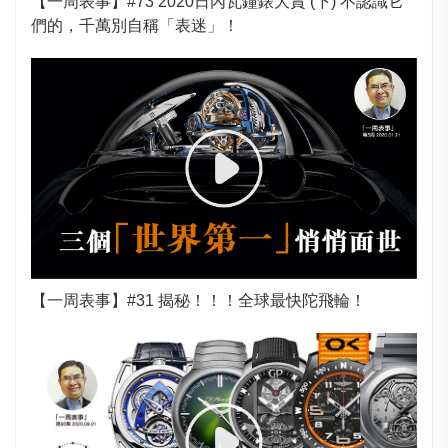
【一周表事】#73 2020日內瓦鐘錶大賞 (下) 不認識它
們的，千萬別自稱「表迷」！
【一周表事】#31 揭秘！！！全球最快陀飛輪！