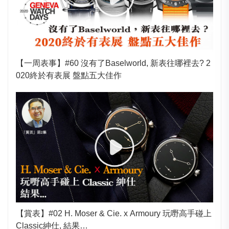
【一周表事】#60 沒有了Baselworld, 新表往哪裡去? 2
020終於有表展 盤點五大佳作
【賞表】#02 H. Moser & Cie. x Armoury 玩嘢高手碰上
Classic紳仕, 結果…