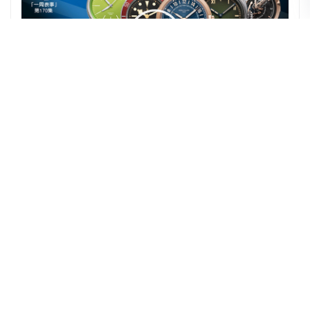
【一周表事】#170 2023十隻具爭議性的腕表｜買得
起，不如買得準……2023不會買錯的新表！ (下集)