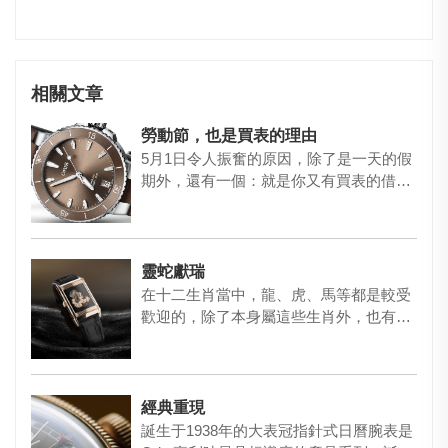
相關文章
勞動節，也是買表的理由
5月1日令人振奮的原因，除了是一天的假
期外，還有一個：就是你又有買表的借口
了。 ORIS 推出「可樂…
靈蛇獻瑞
在十二生肖當中，龍、虎、馬等都是較受
歡迎的，除了本身屬這些生肖外，也有不
少人是因為喜歡這些動物而購買…
經典重現
誕生于1938年的大表冠指針式日曆腕表是