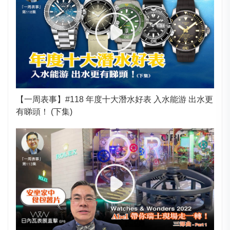
【一周表事】#118 年度十大潛水好表 入水能游 出水更
有睇頭！ (下集)