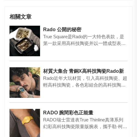
相關文章
Rado 公開的秘密
True Square是Rado的一大特色表款，是
第一款采用高科技陶瓷并以一體成型表殼
制造而成的方形…
材質大集合 青銅X高科技陶瓷Rado新表
Rado近年大玩材質，引入高科技陶瓷、超
輕高科技陶瓷，各色彩組合的高科技陶瓷
及 Ceramos 碳化…
RADO 腕間彩色正能量
RADO瑞士雷達表True Thinline真薄系列
幻彩高科技陶瓷限量版腕表，攜手勒·柯布
西耶基金會…