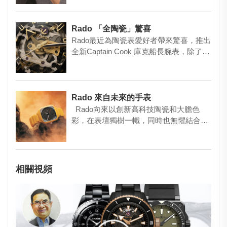
Rado 「全陶瓷」驚喜
Rado最近為陶瓷表愛好者帶來驚喜，推出
全新Captain Cook 庫克船長腕表，除了底
蓋之外，首…
Rado 來自未來的手表
Rado向來以創新高科技陶瓷和大膽色
彩，在表壇獨樹一幟，同時也無懼結合新
思維，與英國工業設計師T…
相關視頻