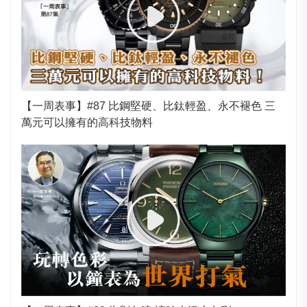
【一周表事】#87 比鋼堅硬、比鈦輕盈、永不褪色 三
萬元可以擁有的高科技物料