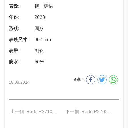
表殼:
鋼、鑲鉆
年份:
2023
形狀:
圓形
表殼尺寸:
30.5mm
表帶:
陶瓷
防水:
50米
分享：
15.08.2024
上一個: Rado R27106922
下一個: Rado R27006912