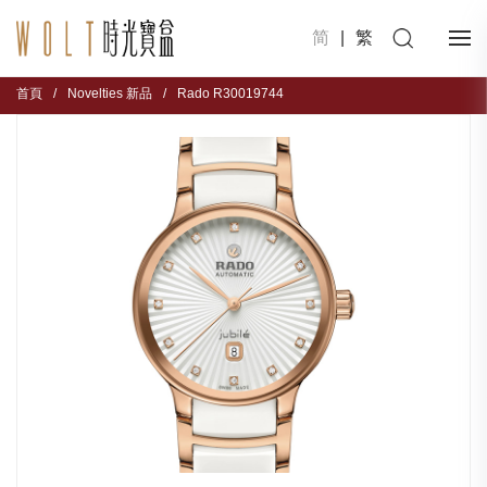
简
|
繁
首頁
/
Novelties 新品
/
Rado R30019744