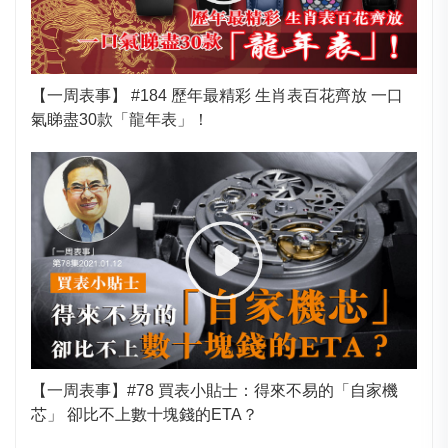
【一周表事】 #184 歷年最精彩 生肖表百花齊放 一口
氣睇盡30款「龍年表」！
【一周表事】#78 買表小貼士：得來不易的「自家機
芯」 卻比不上數十塊錢的ETA？