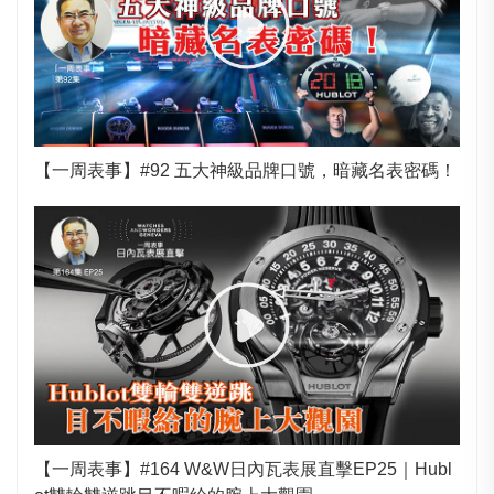
【一周表事】#92 五大神級品牌口號，暗藏名表密碼！
【一周表事】#164 W&W日內瓦表展直擊EP25｜Hubl