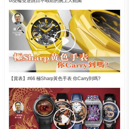
ot雙輪雙逆跳目不暇給的腕上大觀園
【賞表】#66 極Sharp黃色手表 你Carry到嗎?