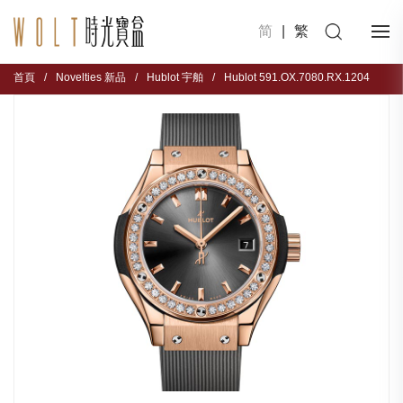
简
|
繁
首頁
/
Novelties 新品
/
Hublot 宇舶
/
Hublot 591.OX.7080.RX.1204