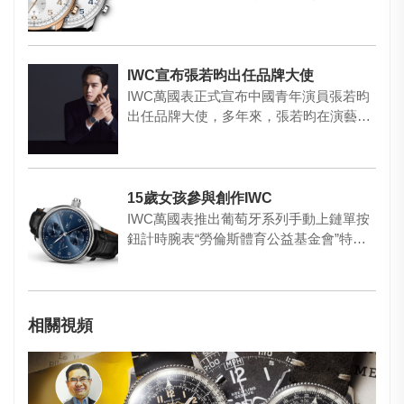
典雅的化身。乍見之歡固然心…
IWC宣布張若昀出任品牌大使
IWC萬國表正式宣布中國青年演員張若昀
出任品牌大使，多年來，張若昀在演藝道
路上堅持探索，在影視和話劇…
15歲女孩參與創作IWC
IWC萬國表推出葡萄牙系列手動上鏈單按
鈕計時腕表“勞倫斯體育公益基金會”特别
版（型號：IW51530…
相關視頻