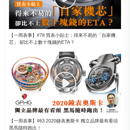
【一周表事】#78 買表小貼士：得來不易的「自家機
芯」 卻比不上數十塊錢的ETA？
【一周表事】#63 2020鐘表奧斯卡 獨立品牌最有看頭
黑馬隨時跑出！