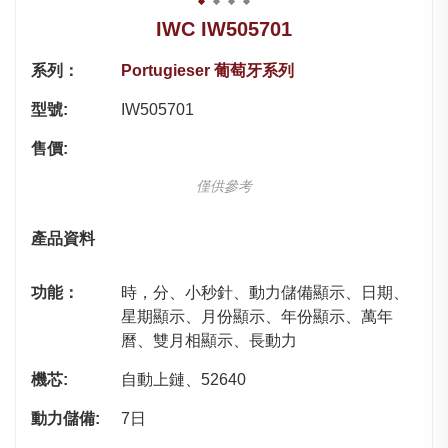
IWC IW505701
系列：
Portugieser 葡萄牙系列
型號:
IW505701
售價:
僅供參考
產品資料
功能：
時，分、小秒針、動力儲備顯示、日期、
星期顯示、月份顯示、年份顯示、萬年
曆、雙月相顯示、長動力
機芯:
自動上鏈、52640
動力儲備:
7日