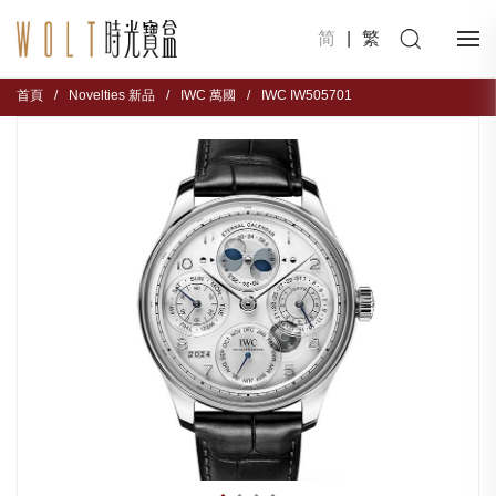
简
|
繁
首頁
/
Novelties 新品
/
IWC 萬國
/
IWC IW505701