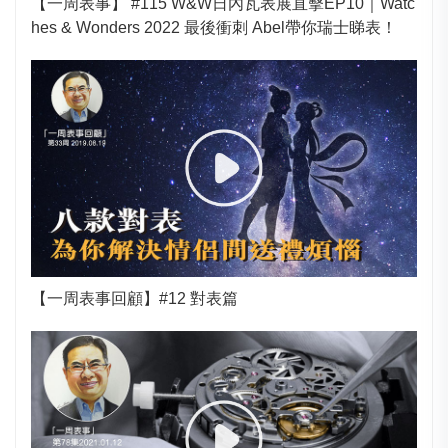
【一周表事】 #115 W&W日內瓦表展直擊EP10｜Watc
hes & Wonders 2022 最後衝刺 Abel帶你瑞士睇表！
【一周表事回顧】#12 對表篇