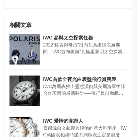
相關文章
IWC 參與太空探索任務
2022“鐘表與奇蹟”日内瓦高級鐘表展期
間，IWC宣布将與“北極星黎明太空探索任
務”建立合作夥伴關系…
IWC首款全夜光白表盤飛行員腕表
IWC萬國表推出靈感源自與美國海軍中隊
合作項目的最新時計──飛行員自動腕表4
1「Black Aces…
IWC 愛情的見證人
靈感源自文藝復興腹地的意大利南岸，IW
C萬國表柏濤菲諾系列腕表注定是浪漫與