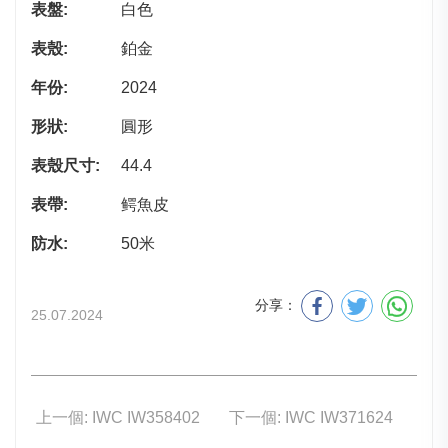
表盤:
白色
表殼:
鉑金
年份:
2024
形狀:
圓形
表殼尺寸:
44.4
表帶:
鳄魚皮
防水:
50米
分享：
25.07.2024
上一個: IWC IW358402
下一個: IWC IW371624