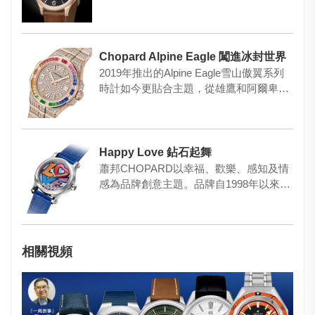
a…
Chopard Alpine Eagle 闖進冰封世界
2019年推出的Alpine Eagle雪山傲翼系列
時計如今更貼合主題，從雄鷹和阿爾卑斯
山風光汲取靈…
Happy Love 鉆石起舞
蕭邦CHOPARD以幸福、歡樂、感知及情
感為品牌創意主題。品牌自1998年以來擔
任康城電影節的官方合…
相關視頻