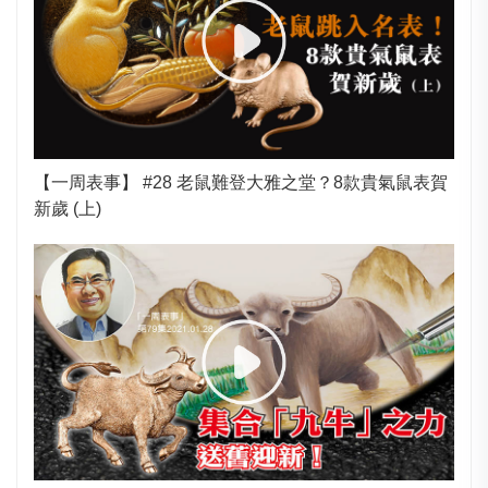
【一周表事】 #28 老鼠難登大雅之堂？8款貴氣鼠表賀
新歲 (上)