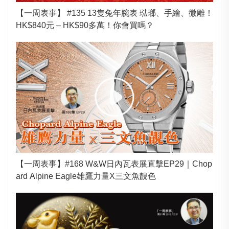
【一周表事】 #135 13隻兔年腕表 琺瑯、手繪、微雕！
HK$840元 – HK$90多萬！你會買嗎？
【一周表事】#168 W&W日內瓦表展直擊EP29｜Chop
ard Alpine Eagle雄鷹力量X三文魚靚色