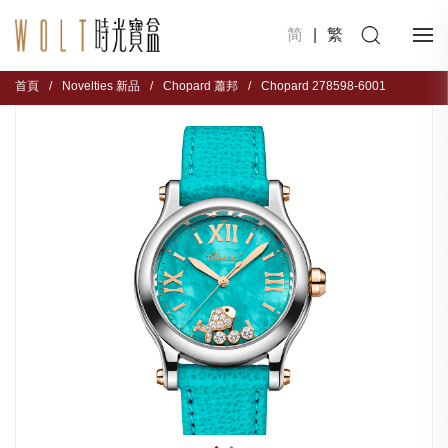
简
|
繁
首頁
/
Novelties 新品
/
Chopard 蕭邦
/
Chopard 278598-6001