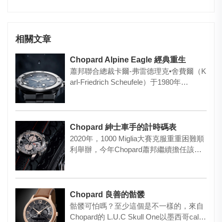
相關文章
Chopard Alpine Eagle 經典重生
蕭邦聯合總裁卡爾-弗雷德理克•舍費爾（K
arl-Friedrich Scheufele）于1980年…
Chopard 紳士車手的計時碼表
2020年，1000 Miglia大賽克服重重困難順
利舉辦，今年Chopard蕭邦繼續擔任該賽
事的主…
Chopard 良善的骷髅
骷髅可怕嗎？至少這個是不一樣的，來自
Chopard的 L.U.C Skull One以墨西哥cal