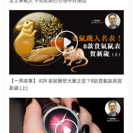
女士掌舵人 半世紀前已引領今日潮流
【一周表事】 #28 老鼠難登大雅之堂？8款貴氣鼠表賀
新歲 (上)