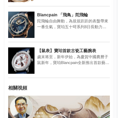
Blancpain 「飛鳥」陀飛輪
陀飛輪自由舞動，為規規距距的表盤帶來
一番生氣，寶珀五十㖊系列8日長動力飛
鳥陀飛輪潛水腕表，更在表盤上…
【鼠表】寶珀首款古瓷工藝腕表
歲末将至，新年伊始，為慶賀中國農曆子
鼠新年，寶珀Blancpain全新推出首款藝術
大師系列古瓷工藝腕…
相關視頻