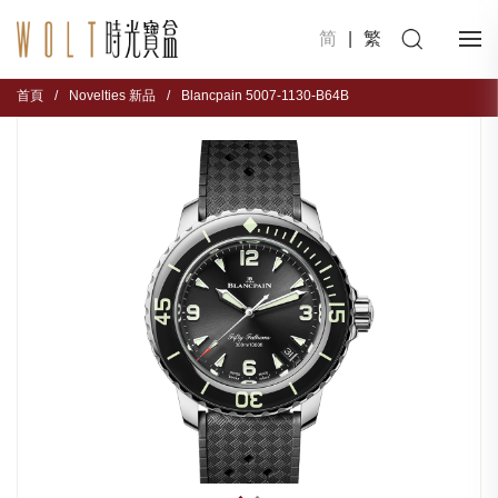
简
|
繁
首頁
/
Novelties 新品
/
Blancpain 5007-1130-B64B