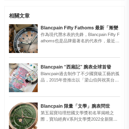
相關文章
Blancpain Fifty Fathoms 最新「漸變沙漠色」
作為現代潛水表的先鋒，Blancpain Fifty F
athoms也是品牌最著名的代表作，最近此
經…
Blancpain “西廂記” 腕表全球首發
Blancpain過去制作了不少國寶級工藝的孤
品，2015年曾推出以「梁山伯與祝英台」
為題的作品，2…
Blancpain 限量「文學」腕表問世
第五屆寶珀理想國文學獎初名單揭曉之
際，寶珀經典V系列文學獎2022全新限量
款腕表同時問世，以高級制表…