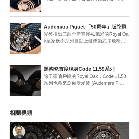
得兩者原來沒…
Audemars Piguet 「50周年」版陀飛輪
愛彼推出三款全新直徑41毫米的Royal Oa
k皇家橡樹系列自動上鏈浮動式陀飛輪腕
表，分别以精鋼、鈦…
黑陶瓷首度現身Code 11.59系列
除了家喻戶曉的Royal Oak，Code 11.59
系列也愈來愈備受愛彼 (Audemars Pi…
相關視頻