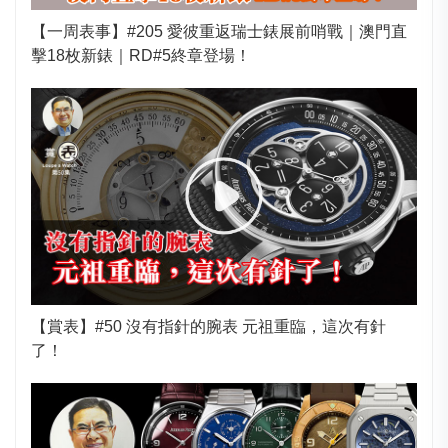
【一周表事】#205 愛彼重返瑞士錶展前哨戰｜澳門直
擊18枚新錶｜RD#5終章登場！
【賞表】#50 沒有指針的腕表 元祖重臨，這次有針
了！