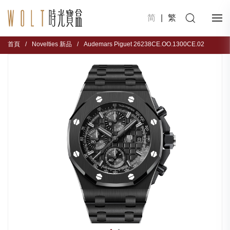
简
|
繁
首頁
/
Novelties 新品
/
Audemars Piguet 26238CE.OO.1300CE.02