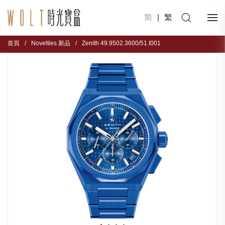
简
|
繁
首頁
/
Novelties 新品
/
Zenith 49.9502.3600/51.I001