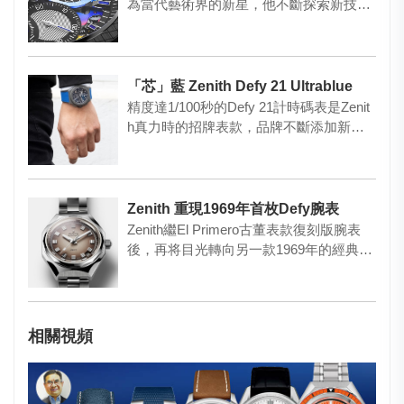
為當代藝術界的新星，他不斷探索新技術
與新工具，…
「芯」藍 Zenith Defy 21 Ultrablue
精度達1/100秒的Defy 21計時碼表是Zenit
h真力時的招牌表款，品牌不斷添加新
意，使其以不…
Zenith 重現1969年首枚Defy腕表
Zenith繼El Primero古董表款復刻版腕表
後，再将目光轉向另一款1969年的經典之
作——D…
相關視頻