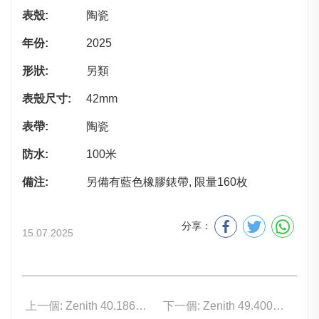
表殼:
陶瓷
年份:
2025
形狀:
另類
表殼尺寸:
42mm
表帶:
陶瓷
防水:
100米
備注:
另備有藍色橡膠錶帶, 限量160枚
分享：
15.07.2025
上一個: Zenith 40.1865.0135/51.C200
下一個: Zenith 49.4002.3652/51.I009