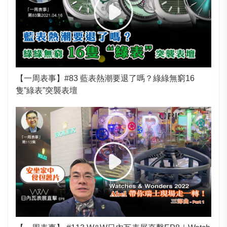
【一周表事】#83 藍表熱潮要退了嗎？綠綠無窮16
隻”綠表”突襲表壇