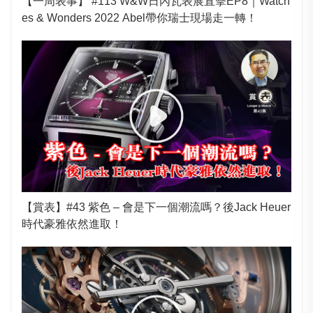
【一周表事】 #113 W&W日內瓦表展直擊EP8｜Watch
es & Wonders 2022 Abel帶你瑞士現場走一轉！
【賞表】#43 紫色 – 會是下一個潮流嗎？後Jack Heuer
時代豪雅依然進取！