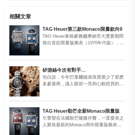
相關文章
TAG Heuer第三款Monaco限量款向90年代致敬
TAG Heuer泰格豪雅繼摩納哥大獎賽期間
推出首款限量版腕表（1970年代版），以
及在法國勒芒亮相…
矽游絲今次有對手…
坦白說，今年巴塞爾鐘表珠寶展少了那麽
多參展商，讓人眼前一亮和心動想買的作
品真的不多，像Patek P…
TAG Heuer勒芒全新Monaco限量版腕表
引擎聲在法國勒芒隆隆作響，一眾愛表之
人聚焦最新的Monaco周年限量版腕表。
當地無疑是舉行發布會的最…