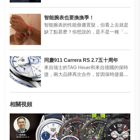
智能腕表也要換換季！
智能腕表的性能毋庸置疑，但看上去就是
缺了點甚麽？你想說的，是不是一種「個
性」呢？其實智能表也可以很配…
同慶911 Carrera RS 2.7五十周年
來自瑞士的TAG Heuer和來自德國的保時
捷，兩大品牌再次合作，皆因保時捷最具
标志性的車型之一、第…
相關視頻