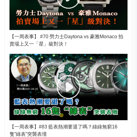
【一周表事】 #70 勞力士Daytona vs 豪雅Monaco 拍
賣場上又一「星」級對決！
【一周表事】#83 藍表熱潮要退了嗎？綠綠無窮16
隻”綠表”突襲表壇