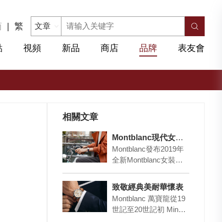
简
|
繁
點
視頻
新品
商店
品牌
表友會
相關文章
Montblanc現代女性代表
Montblanc發布2019年
全新Montblanc女裝腕
表作品Bohème系列，
禮贊「我心由我」…
致敬經典美耐華懷表
Montblanc 萬寶龍從19
世記至20世記初 Minerv
a(美耐華) 懷表中汲取