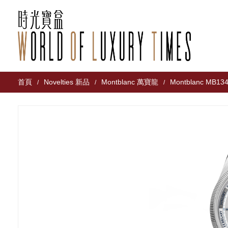
首頁
Novelties 新品
Montblanc 萬寶龍
Montblanc MB13
/
/
/