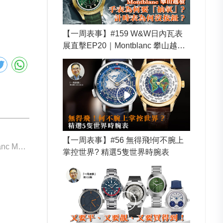
【一周表事】#159 W&W日內瓦表
展直擊EP20｜Montblanc 攀山越嶺
手表為何要「抽氧」？ 計時表為何
沒按鈕？
【一周表事】#56 無得飛!何不腕上
下一個: Montblanc MB134019
掌控世界? 精選5隻世界時腕表