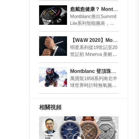
靈感，萬寶龍全…
愈戴愈健康？ Montblanc Summit Lite
Montblanc推出Summit
Lite系列智能腕表，為
健身、體能鍛煉與健康
管理方面提供幫助，
【W&W 2020】Montblanc 致敬經典懷表造型
新…
明星系列從19世記至20
世記初 Minerva 美耐華
懷表中汲取靈感，全新
明星系列圓形抛光表殼
Montblanc 登頂珠穆朗瑪峰
經曲面…
萬寶龍1858系列南北半
球世界時計時無氧腕表
陪伴登山家Nimsdai Pur
ja在無額外氧氣輔助的
情…
相關視頻