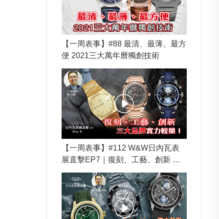
【一周表事】#88 最清、最薄、最方
便 2021三大萬年曆獨創技術
【一周表事】#112 W&W日內瓦表
展直擊EP7｜復刻、工藝、創新 三
大品牌實力較量！