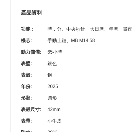
產品資料
功能：
時，分、中央秒針、大日曆、年曆、晝
機芯:
手動上鏈、MB M14.58
動力儲備:
65小時
表盤:
銀色
表殼:
鋼
年份:
2025
形狀:
圓形
表殼尺寸:
42mm
表帶:
小牛皮