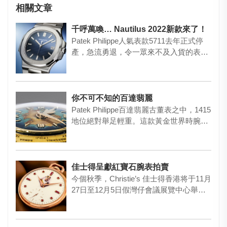
相關文章
千呼萬喚… Nautilus 2022新款來了！
Patek Philippe人氣表款5711去年正式停
產，急流勇退，令一眾來不及入貨的表迷
懊悔不已……
你不可不知的百達翡麗
Patek Philippe百達翡麗古董表之中，1415
地位絕對舉足輕重。這款黃金世界時腕表
配琺瑯彩…
佳士得呈獻紅寶石腕表拍賣
今個秋季，Christie’s 佳士得香港将于11月
27日至12月5日假灣仔會議展覽中心舉行
秋季拍賣…