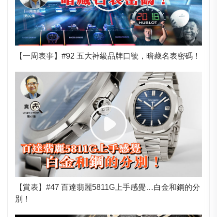
【一周表事】#92 五大神級品牌口號，暗藏名表密碼！
【賞表】#47 百達翡麗5811G上手感覺…白金和鋼的分
別！