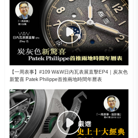
【一周表事】#109 W&W日內瓦表展直擊EP4｜炭灰色
新驚喜 Patek Philippe首推兩地時間年曆表