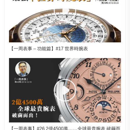
【一周表事 – 功能篇】#17 世界時腕表
【一周表事】#26 2億4500萬……全球最貴腕表 破繭而