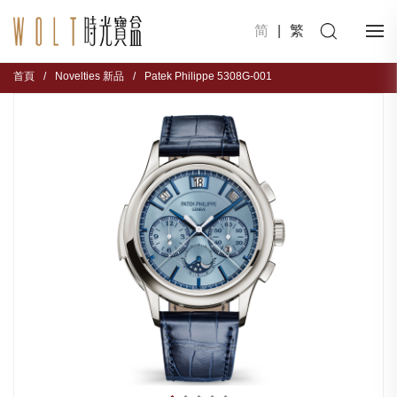
简
|
繁
首頁
/
Novelties 新品
/
Patek Philippe 5308G-001