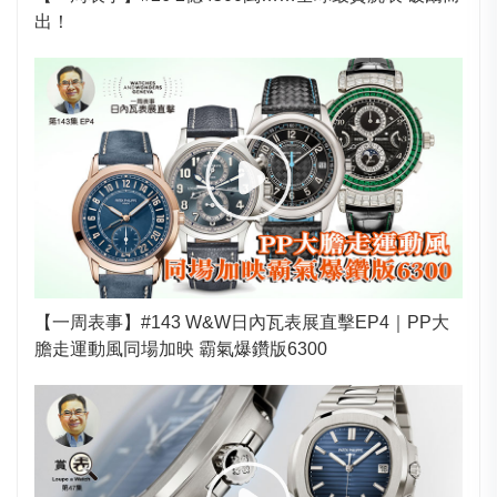
出！
【一周表事】#143 W&W日內瓦表展直擊EP4｜PP大
膽走運動風同場加映 霸氣爆鑽版6300