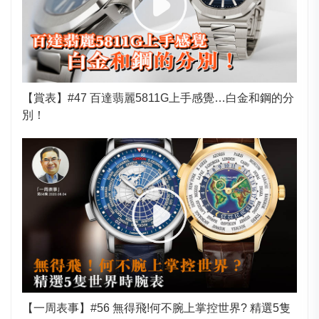
【賞表】#47 百達翡麗5811G上手感覺…白金和鋼的分
別！
【一周表事】#56 無得飛!何不腕上掌控世界? 精選5隻