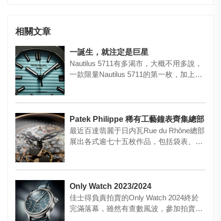
相關文章
一誕生，就注定是巨星
Nautilus 5711有多渴市，大概不用多說，
一款限量Nautilus 5711的第一枚，加上
T…
Patek Philippe 稀有工藝鐘表齊集總部
最近百達翡麗于日内瓦Rue du Rhône總部
展出各式逾七十五枚作品，包括袋表、腕
表、拱頂枱鐘和枱…
Only Watch 2023/2024
佳士得負責拍賣的Only Watch 2024終於
完滿落幕，雖然有查數風波，參加拍賣鐘
表由63隻變了…