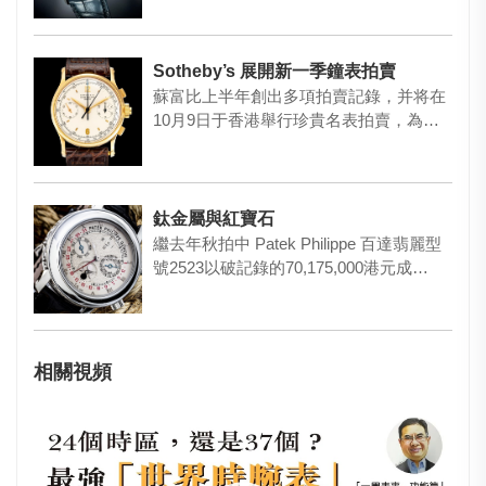
Sotheby’s 展開新一季鐘表拍賣
蘇富比上半年創出多項拍賣記錄，并将在
10月9日于香港舉行珍貴名表拍賣，為下
一輪拍賣季揭開序幕。 本季…
鈦金屬與紅寶石
繼去年秋拍中 Patek Philippe 百達翡麗型
號2523以破記錄的70,175,000港元成…
相關視頻