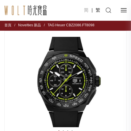
简
|
繁
首頁
/
Novelties 新品
/
TAG Heuer CBZ2086.FT8098