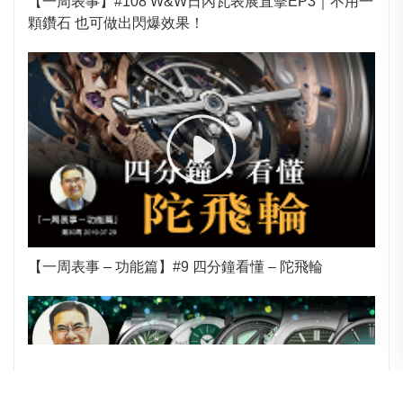
【一周表事】#108 W&W日內瓦表展直擊EP3｜不用一
顆鑽石 也可做出閃爆效果！
【一周表事 – 功能篇】#9 四分鐘看懂 – 陀飛輪