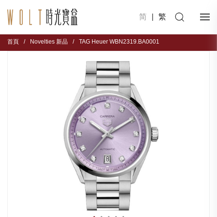
简
|
繁
首頁
/
Novelties 新品
/
TAG Heuer WBN2319.BA0001