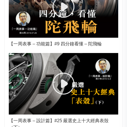
【一周表事 – 功能篇】#9 四分鐘看懂 – 陀飛輪
【一周表事 – 設計篇】#25 嚴選史上十大經典表殼