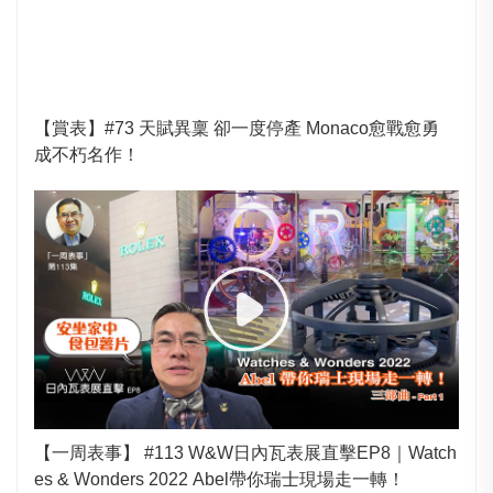
【賞表】#73 天賦異稟 卻一度停產 Monaco愈戰愈勇
成不朽名作！
【一周表事】 #113 W&W日內瓦表展直擊EP8｜Watch
es & Wonders 2022 Abel帶你瑞士現場走一轉！