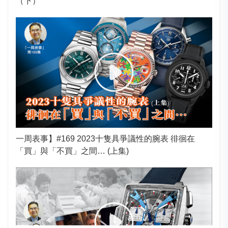
（下）
一周表事】#169 2023十隻具爭議性的腕表 徘徊在
「買」與「不買」之間… (上集)