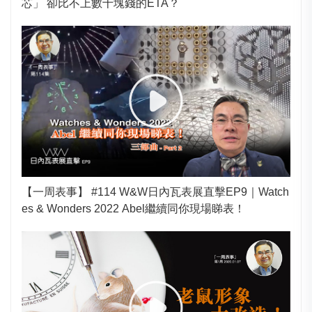
芯」 卻比不上數十塊錢的ETA？
【一周表事】 #114 W&W日內瓦表展直擊EP9｜Watch
es & Wonders 2022 Abel繼續同你現場睇表！