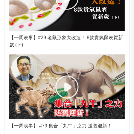
【一周表事】#29 老鼠形象大改造！ 8款貴氣鼠表賀新
歲 (下)
【一周表事】 #79 集合「九牛」之力 送舊迎新！