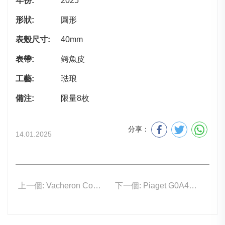
年份:
2025
形狀:
圓形
表殼尺寸:
40mm
表帶:
鳄魚皮
工藝:
琺琅
備注:
限量8枚
分享：
14.01.2025
上一個: Vacheron Constantin Historiques 222 4200H/222A-B934
下一個: Piaget G0A48021