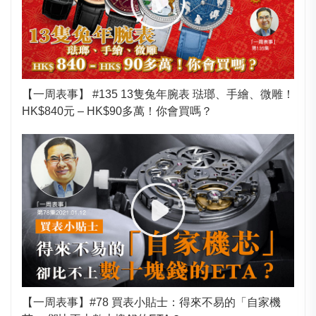
【一周表事】 #135 13隻兔年腕表 琺瑯、手繪、微雕！
HK$840元 – HK$90多萬！你會買嗎？
【一周表事】#78 買表小貼士：得來不易的「自家機