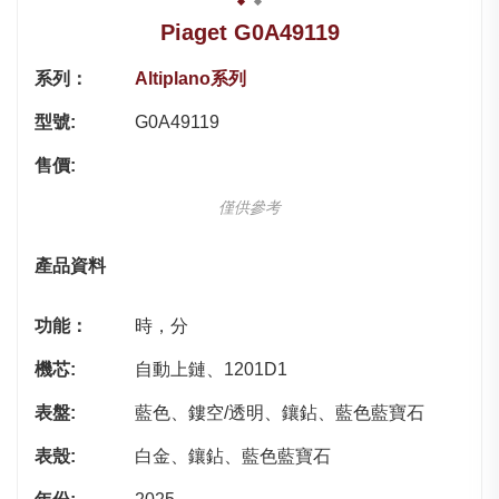
Piaget G0A49119
系列：
Altiplano系列
型號:
G0A49119
售價:
僅供參考
產品資料
功能：
時，分
機芯:
自動上鏈、1201D1
表盤:
藍色、鏤空/透明、鑲鉆、藍色藍寶石
表殼:
白金、鑲鉆、藍色藍寶石