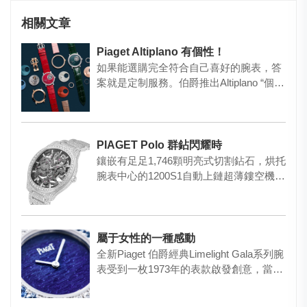
相關文章
Piaget Altiplano 有個性！
如果能選購完全符合自己喜好的腕表，答
案就是定制服務。伯爵推出Altiplano “個性
無限”定制服務…
PIAGET Polo 群鉆閃耀時
鑲嵌有足足1,746顆明亮式切割鉆石，烘托
腕表中心的1200S1自動上鏈超薄鏤空機
芯，伯爵最新推出P…
屬于女性的一種感動
全新Piaget 伯爵經典Limelight Gala系列腕
表受到一枚1973年的表款啟發創意，當
時…