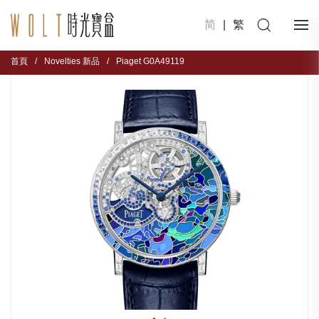
简
|
繁
首頁
/
Novelties 新品
/
Piaget G0A49119