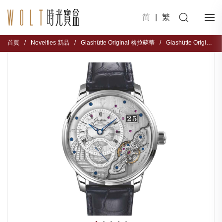
简
|
繁
首頁
/
Novelties 新品
/
Glashütte Original 格拉蘇蒂
/
Glashütte Original PanoMaticInverse 1-91-03-01-03-61