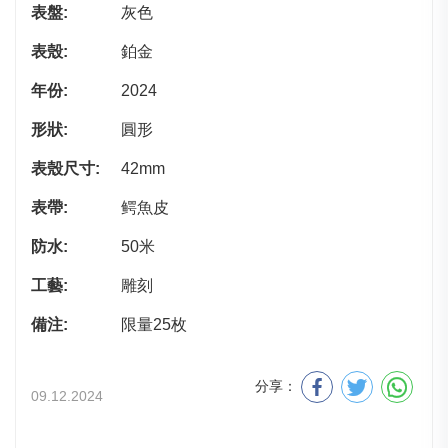
表盤:
灰色
表殼:
鉑金
年份:
2024
形狀:
圓形
表殼尺寸:
42mm
表帶:
鳄魚皮
防水:
50米
工藝:
雕刻
備注:
限量25枚
分享：
09.12.2024