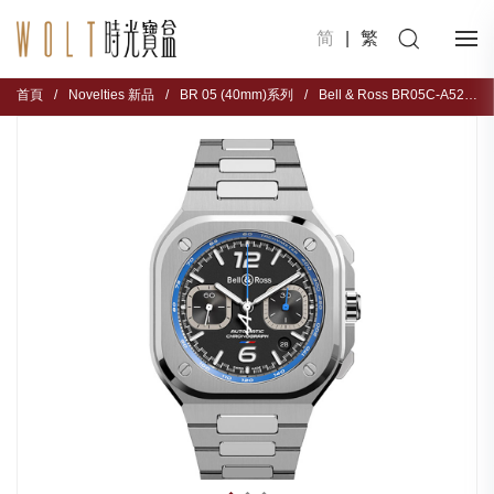
简
|
繁
首頁
/
Novelties 新品
/
BR 05 (40mm)系列
/
Bell & Ross BR05C-A523-ST/SST