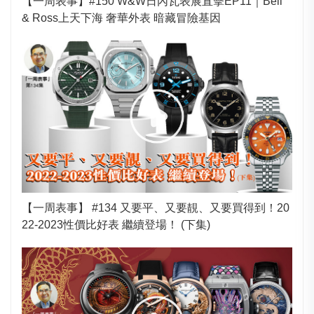
【一周表事】#150 W&W日內瓦表展直擊EP11｜Bell
& Ross上天下海 奢華外表 暗藏冒險基因
【一周表事】 #134 又要平、又要靚、又要買得到！20
22-2023性價比好表 繼續登場！ (下集)