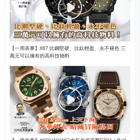
【一周表事】#87 比鋼堅硬、比鈦輕盈、永不褪色 三
萬元可以擁有的高科技物料