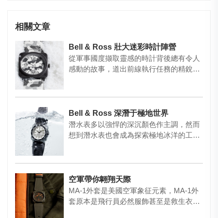
相關文章
Bell & Ross 壯大迷彩時計陣營
從軍事國度撷取靈感的時計背後總有令人
感動的故事，道出前線執行任務的精銳部
隊與其信賴的腕表的關系。于2…
Bell & Ross 深潛于極地世界
潛水表多以強悍的深沉顏色作主調，然而
想到潛水表也會成為探索極地冰洋的工
具，那麽何不試試為它添上一抹雪…
空軍帶你翺翔天際
MA-1外套是美國空軍象征元素，MA-1外
套原本是飛行員必然服飾甚至是救生衣，
後來演變成時裝經典。B…