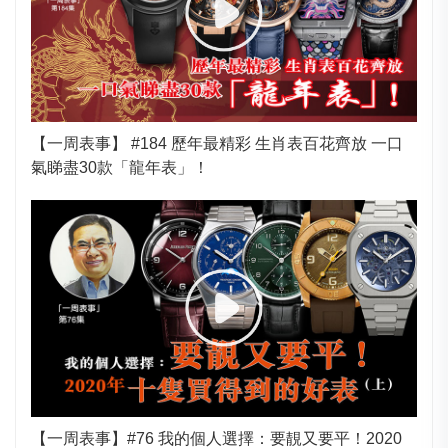
【一周表事】 #184 歷年最精彩 生肖表百花齊放 一口
氣睇盡30款「龍年表」！
【一周表事】#76 我的個人選擇：要靚又要平！2020