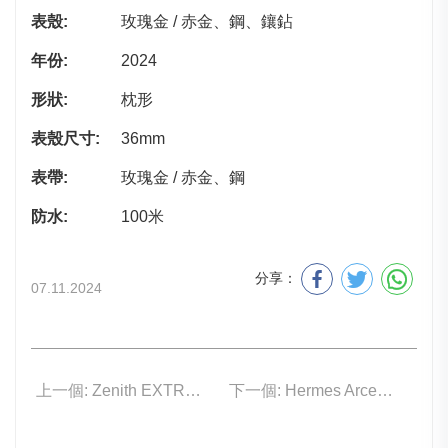
表殼:
玫瑰金 / 赤金、鋼、鑲鉆
年份:
2024
形狀:
枕形
表殼尺寸:
36mm
表帶:
玫瑰金 / 赤金、鋼
防水:
100米
分享：
07.11.2024
上一個: Zenith EXTREME Diver 95.9600.3620/01.I300
下一個: Hermes Arceau Duc Attelé 陀飛輪三問腕表 玫瑰金款