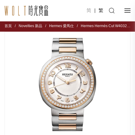
简
|
繁
首頁
/
Novelties 新品
/
Hermes 愛馬仕
/
Hermes Hermès Cut W403269WW00