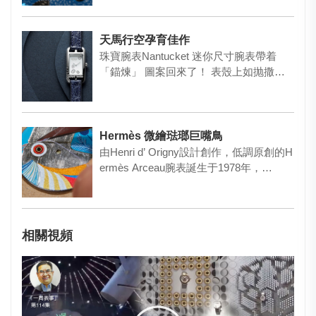
天馬行空孕育佳作
珠寶腕表Nantucket 迷你尺寸腕表帶着
「錨煉」 圖案回來了！ 表殼上如抛撒而
出的鉆石橫亘有着鉆…
Hermès 微繪琺瑯巨嘴鳥
由Henri d’ Origny設計創作，低調原創的H
ermès Arceau腕表誕生于1978年，…
相關視頻