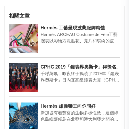
相關文章
Hermès 工藝呈現波蘭服飾精髓
Hermès ARCEAU Costume de Fête工藝
腕表以彩繪方塊貼花、亮片和缤紛的皮
革，…
GPHG 2019「鐘表界奧斯卡」得獎名單！
千呼萬喚，昨夜終于揭曉了2019年「鐘表
界奧斯卡」日内瓦高級鐘表大賞（GPH
G）的得獎名單！當中Au…
Hermès 雄偉獅王向你問好
新加坡有着豐富的生物多樣性致，這個綠
色島嶼讓候鳥在北亞和澳大利亞之間的旅
程能稍作停留。英國藝術家Al…