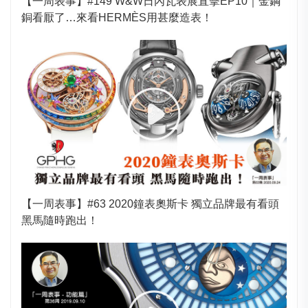
【一周表事】#149 W&W日內瓦表展直擊EP10｜金鋼
銅看厭了…來看HERMÈS用甚麼造表！
【一周表事】#63 2020鐘表奧斯卡 獨立品牌最有看頭
黑馬隨時跑出！