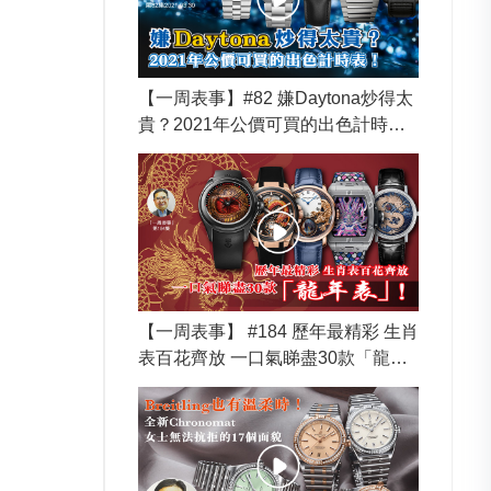
【一周表事】#82 嫌Daytona炒得太
貴？2021年公價可買的出色計時
表！
【一周表事】 #184 歷年最精彩 生肖
表百花齊放 一口氣睇盡30款「龍年
表」！