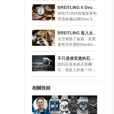
N」合作…
BREITLING X Deus Ex Machina 再推限量腕表
BREITLING與電單車和
滑浪裝備品牌Deus Ex
Machina共同設計的第
二款腕表Top T…
BREITLING 首入太空60周年 推出進化限量版
太空表除了超霸，其實
還有百年靈的Navitimer
Cosmonaute，1962年5
月24日，太空…
不只是便宜貨的石英表
說到石英表或石英機
芯，很多人的第一印象
就是廉價。但其實除了
容易為一般人負擔之
外，石英表還有着準确
相關視頻
和保…