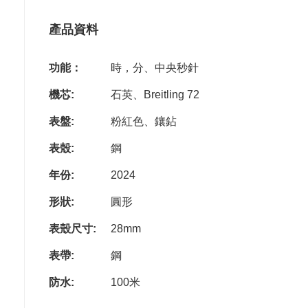
產品資料
功能：
時，分、中央秒針
機芯:
石英、Breitling 72
表盤:
粉紅色、鑲鉆
表殼:
鋼
年份:
2024
形狀:
圓形
表殼尺寸:
28mm
表帶:
鋼
防水:
100米