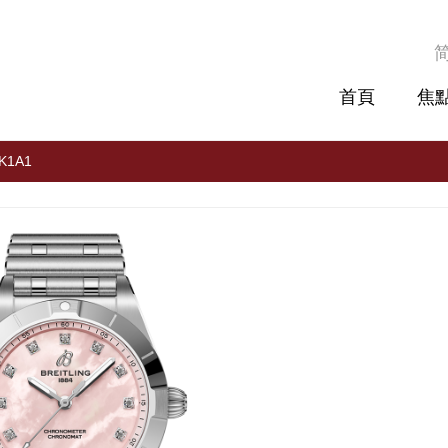
首頁
焦
1K1A1