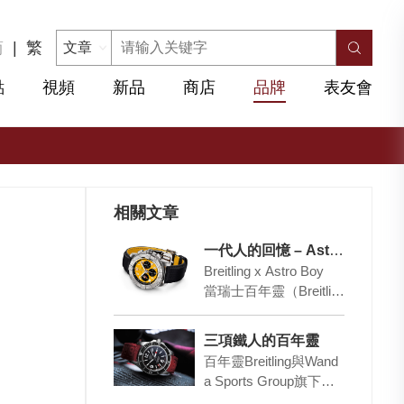
简
|
繁
點
視頻
新品
商店
品牌
表友會
相關文章
一代人的回憶 – Astro Boy化身復仇者!
Breitling x Astro Boy
當瑞士百年靈（Breitlin
g）與經典動…
三項鐵人的百年靈
百年靈Breitling與Wand
a Sports Group旗下世
界鐵人公司「IRONMA