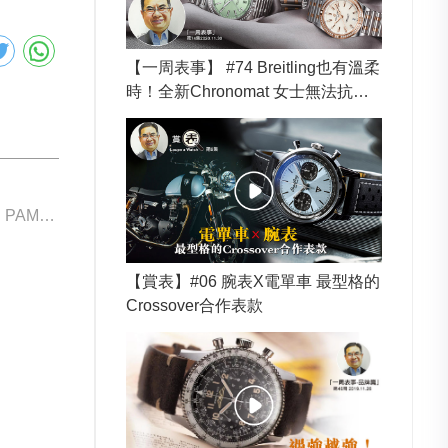
【一周表事】 #74 Breitling也有溫柔
時！全新Chronomat 女士無法抗拒
的17個面貌
下一個: Panerai PAM01526
【賞表】#06 腕表X電單車 最型格的
Crossover合作表款