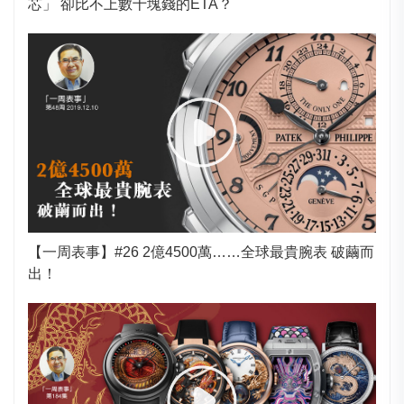
芯」 卻比不上數十塊錢的ETA？
【一周表事】#26 2億4500萬……全球最貴腕表 破繭而
出！