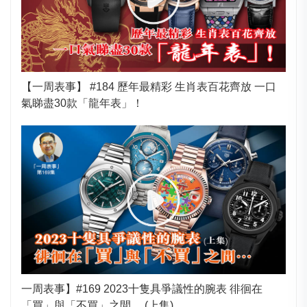
【一周表事】 #184 歷年最精彩 生肖表百花齊放 一口
氣睇盡30款「龍年表」！
一周表事】#169 2023十隻具爭議性的腕表 徘徊在
「買」與「不買」之間… (上集)