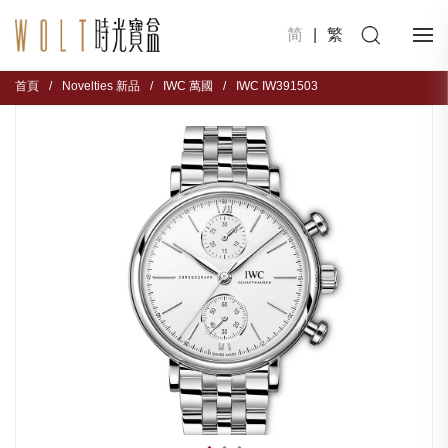
简
|
繁
首頁
/
Novelties 新品
/
IWC 萬國
/
IWC IW391503