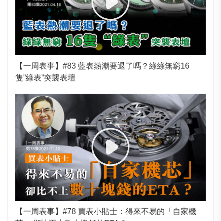
【一周表事】#83 藍表熱潮要退了嗎？綠綠無窮16
隻”綠表”突襲表壇
【一周表事】#78 買表小貼士：得來不易的「自家機