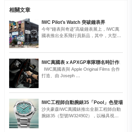
相關文章
IWC Pilot’s Watch 突破鐘表界
今年“鐘表與奇迹”高級鐘表展上，IWC萬
國表推出全系飛行員新品，其中，大型飛
行員腕表更已超出鐘表界，…
IWC萬國表 x APXGP車隊聯名時計作品
IWC萬國表與 Apple Original Films 合作
打造、由 Joseph …
IWC工程師自動腕錶35「Pool」色登場
沙夫豪森IWC萬國錶推出全新工程師自動
腕錶35（型號IW324902），以極具視覺
衝擊力的「Pool…