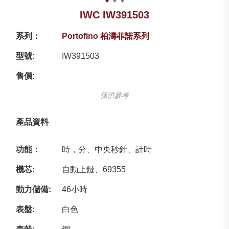
IWC IW391503
系列：
Portofino 柏濤菲諾系列
型號:
IW391503
售價:
僅供參考
產品資料
功能：
時，分、中央秒針、計時
機芯:
自動上鏈、69355
動力儲備:
46小時
表盤:
白色