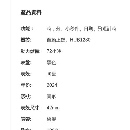
產品資料
功能：
時，分、小秒針、日期、飛返計時
機芯:
自動上鏈、HUB1280
動力儲備:
72小時
表盤:
黑色
表殼:
陶瓷
年份:
2024
形狀:
圓形
表殼尺寸:
42mm
表帶:
橡膠