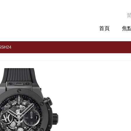
首頁
焦
.SSH24