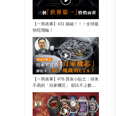
【一周表事】#31 揭秘！！！全球最
快陀飛輪！
【一周表事】#78 買表小貼士：得來
不易的「自家機芯」 卻比不上數十
塊錢的ETA？