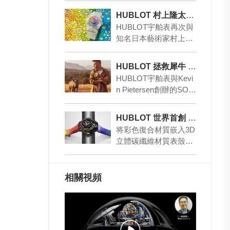
u…
HUBLOT 村上隆太陽花X藍寶石彩虹腕表
HUBLOT宇舶表再次與
知名日本藝術家村上隆
合作，正式發布雙方的
第二款合作腕表——經
HUBLOT 拯救犀牛 阻止盜獵
典融合系列村上隆…
HUBLOT宇舶表與Kevi
n Pietersen創辦的SOR
AI（Save Our Rhinos
…
HUBLOT 世界首創 碳纖維「畫」出彩虹
将彩色復合材質嵌入3D
立體碳纖維材質表殼，
沒聽過嗎？沒關系，這
是HUBLOT世界首創的
前沿制表科技，…
相關視頻