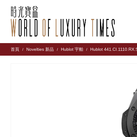
首頁
Novelties 新品
Hublot 宇舶
Hublot 441.CI.1110.RX
/
/
/