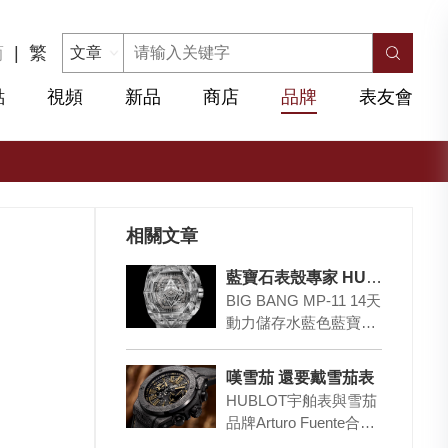
简
|
繁
點
視頻
新品
商店
品牌
表友會
相關文章
藍寶石表殼專家 HUBLOT 宇舶表
BIG BANG MP-11 14天
動力儲存水藍色藍寶石
腕表 宇舶表於2018年
推出的…
嘆雪茄 還要戴雪茄表
HUBLOT宇舶表與雪茄
品牌Arturo Fuente合作
推出Big Bang Unico Art