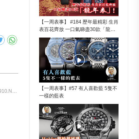
【一周表事】 #184 歷年最精彩 生肖
表百花齊放 一口氣睇盡30款「龍年
表」！
【一周表事】#57 有人喜歡藍 5隻不
下一個: Hublot 910.NX.0001.RX
一樣的藍表