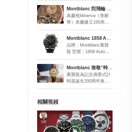
例發現者畢…
Montblanc 陀飛輪 致敬Minerva傳奇
為慶祝Minerva（美耐
華）表廠建立165周
年，Montblanc萬寶龍
推出全新明星系列單臂
Montblanc 1858 Automatic Chronograph
懸浮外…
品牌：Montblanc萬寶
龍 型號：1858 Automat
ic Chronograph 表殼：
4…
Montblanc 致敬“時間書寫者”誕生200周年
萬寶龍為記念滴墨式計
時器誕生200周年推出
明星系列尼古拉斯·凱世
計時碼表限量款，限量
200枚，靈感便…
相關視頻