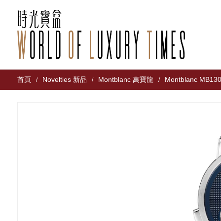
首頁
Novelties 新品
Montblanc 萬寶龍
Montblanc MB13
/
/
/