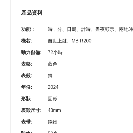
產品資料
功能：
時，分、日期、計時、晝夜顯示、兩地
機芯:
自動上鏈、MB R200
動力儲備:
72小時
表盤:
藍色
表殼:
鋼
年份:
2024
形狀:
圓形
表殼尺寸:
43mm
表帶:
織物