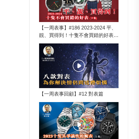
【一周表事】#186 2023-2024 平、
靚、買得到！十隻不會買錯的好表
(下集)
【一周表事回顧】#12 對表篇