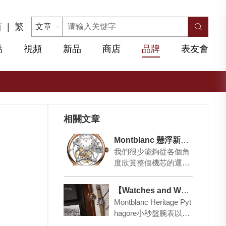
简
|
繁
點
視頻
新品
商店
品牌
表友會
相關文章
Montblanc 懸浮新境界
我們很少能夠從各個角
度欣賞整個機芯的運
作，而且是360度的視
角，沒有任何阻礙，這
【Watches and Wonders 2021】 Montblanc 一只表教曉你 何謂黃金比例
款腕表卻是例外。 鏤…
Montblanc Heritage Pyt
hagore小秒盤腕表以獨
特幾何造型緬懷黃金比