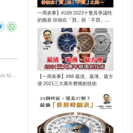
一周表事】#169 2023十隻具爭議性
的腕表 徘徊在「買」與「不買」之
間… (上集)
下一個: Montblanc MB130985
【一周表事】#88 最清、最薄、最方
便 2021三大萬年曆獨創技術