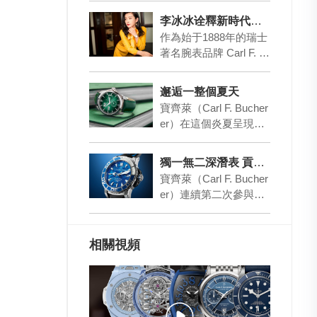
李冰冰诠釋新時代女性力量
作為始于1888年的瑞士
著名腕表品牌 Carl F. B
ucherer 寶齊萊全球代
言人，國際影星李…
邂逅一整個夏天
寶齊萊（Carl F. Bucher
er）在這個炎夏呈現兩
枚夏日風情腕表，喚醒
第一抹色彩。柏拉維深
獨一無二深潛表 貢獻慈善力量
潛…
寶齊萊（Carl F. Bucher
er）連續第二次參與備
受矚目的“Only Watch慈
善拍賣會”…
相關視頻