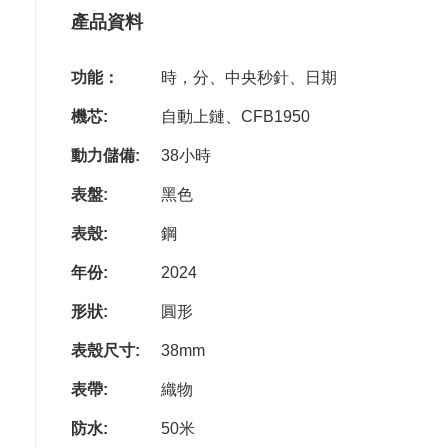
產品資料
功能：
時，分、中央秒針、日期
機芯:
自動上鏈、CFB1950
動力儲備:
38小時
表盤:
黑色
表殼:
鋼
年份:
2024
形狀:
圓形
表殼尺寸:
38mm
表帶:
織物
防水:
50米