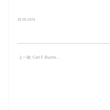
28.08.2024
上一個: Carl F. Bucherer 00.10929.08.53.01