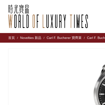
首頁
Novelties 新品
Carl F. Bucherer 寶齊萊
Carl F. Buc
/
/
/