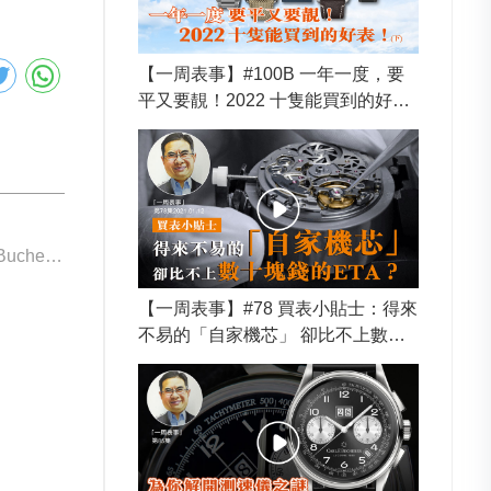
【一周表事】#100B 一年一度，要
平又要靚！2022 十隻能買到的好
表！(下)
下一個: Carl F. Bucherer 00.10919.08.93.02
【一周表事】#78 買表小貼士：得來
不易的「自家機芯」 卻比不上數十
塊錢的ETA？