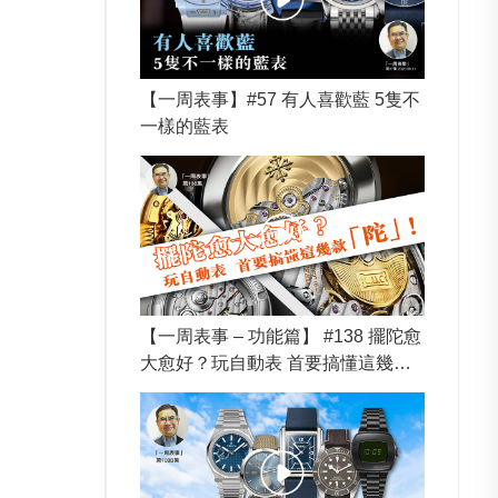
【一周表事】#57 有人喜歡藍 5隻不
一樣的藍表
【一周表事 – 功能篇】 #138 擺陀愈
大愈好？玩自動表 首要搞懂這幾款
「陀」！