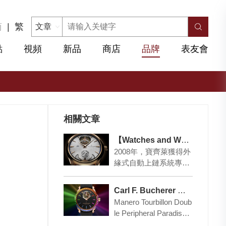
简
|
繁
點
視頻
新品
商店
品牌
表友會
相關文章
【Watches and Wonders 2021】 Carl F. Bucherer 挑戰高難度
2008年，寶齊萊獲得外
緣式自動上鏈系統專
利，品牌那誠意十足的
自制機芯，雖然當時未
Carl F. Bucherer 璀璨樂園
配上甚麽復制功能，…
Manero Tourbillon Doub
le Peripheral Paradise
腕表限量版僅…