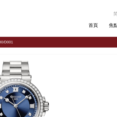
首頁
焦
80/D001