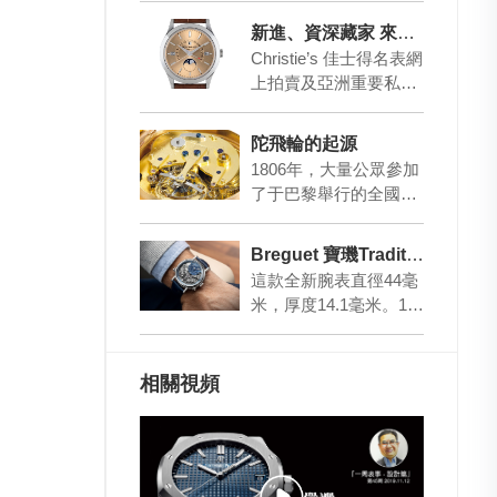
卻是日益嚴峻的海洋污
新進、資深藏家 來尋寶吧！
染問題，尤其是塑膠
Christie’s 佳士得名表網
對…
上拍賣及亞洲重要私人
收藏（第二部分）涵蓋
了由古典至現代一系列
陀飛輪的起源
狀态及…
1806年，大量公眾參加
了于巴黎舉行的全國工
業品展覽會，展會上，
阿伯拉罕-路易·寶玑先
Breguet 寶璣Tradition 傳世系列7077獨立計時碼表
生研發的一項卓…
這款全新腕表直徑44毫
米，厚度14.1毫米。12
點位置的金質偏心表盤
以寶璣藍呈現，飾以手
工雕刻的巴黎…
相關視頻