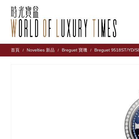
首頁
Novelties 新品
Breguet 寶璣
Breguet 9518ST/YD/S
/
/
/