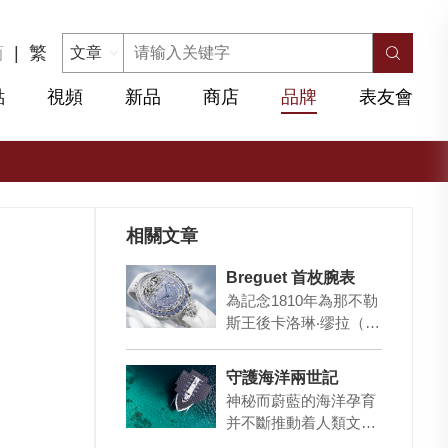
简
|
繁
點
視頻
新品
商店
品牌
表友會
相關文章
Breguet 首枚腕表
為記念1810年為那不勒
斯王後卡洛琳‧缪拉（th
e Queen of Naples）制
作的第一只腕表…
守護海洋兩世記
神秘而蔚藍的海洋孕育
并不斷推動着人類文明
的發展；随之而來的，