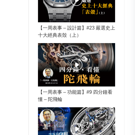
【一周表事 – 設計篇】#23 嚴選史上
十大經典表殼（上）
【一周表事 – 功能篇】#9 四分鐘看
懂 – 陀飛輪