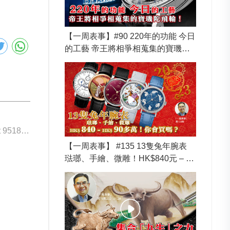
【一周表事】#90 220年的功能 今日
的工藝 帝王將相爭相蒐集的寶璣陀
飛輪！
下一個: Breguet 9518ST/1D/S80/D001
【一周表事】 #135 13隻兔年腕表
琺瑯、手繪、微雕！HK$840元 – H
K$90多萬！你會買嗎？