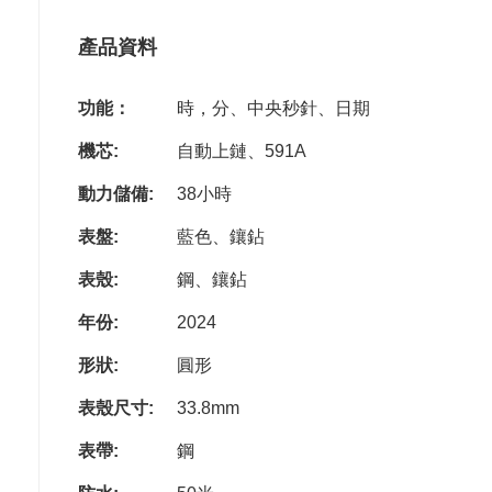
產品資料
功能：
時，分、中央秒針、日期
機芯:
自動上鏈、591A
動力儲備:
38小時
表盤:
藍色、鑲鉆
表殼:
鋼、鑲鉆
年份:
2024
形狀:
圓形
表殼尺寸:
33.8mm
表帶:
鋼